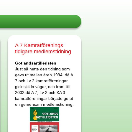
A 7 Kamratförenings
tidigare medlemstidning
Gotlandsartilleristen
Just så hette den tidning som
gavs ut mellan åren 1994, då A
7 och Lv 2 kamratföreningar
gick skilda vägar, och fram till
2002 då A 7, Lv 2 och KA 3
kamratföreningar började ge ut
en gemensam medlemstidning.