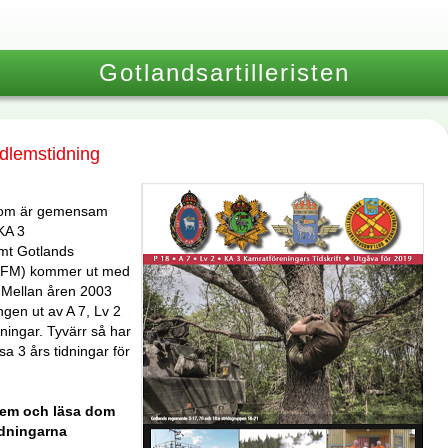
Gotlandsartilleristen
dlemstidning
som är gemensam
KA 3
mt Gotlands
FM) kommer ut med
. Mellan åren 2003
ngen ut av A 7, Lv 2
ingar. Tyvärr så har
essa 3 års tidningar för
hem och läsa dom
dningarna