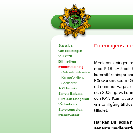
Föreningens me
Startsida
Om föreningen
Vht 2026
Bli medlem
Medlemstidningen 
Medlemstidning
med P 18, Lv 2 och 
Gotlandsartilleristen
kamratföreningar sa
Kamratfondfond
Försvarsmuseum (G
Sponsorer
ett nummer varje år
A 7 Historia
och 2006, gavs tidni
Sancta Barbara
och KA 3 Kamratfören
Film och fotogalleri
vi inte tillgång till d
Vår länksida
Styrelsens sida
tillfället.
Museievärdar
Här kan Du ladda 
senaste medlemsti