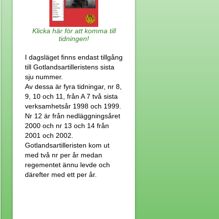
Klicka här för att komma till
tidningen!
I dagsläget finns endast tillgång
till Gotlandsartilleristens sista
sju nummer.
Av dessa är fyra tidningar, nr 8,
9, 10 och 11, från A 7 två sista
verksamhetsår 1998 och 1999.
Nr 12 är från nedläggningsåret
2000 och nr 13 och 14 från
2001 och 2002.
Gotlandsartilleristen kom ut
med två nr per år medan
regementet ännu levde och
därefter med ett per år.