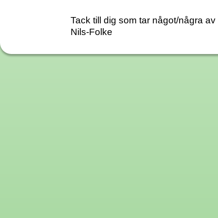
Tack till dig som tar något/några a
Nils-Folke