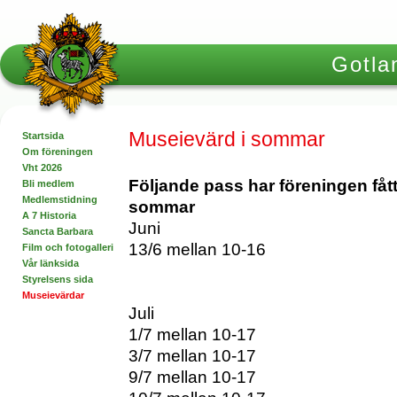
Gotlan
Museievärd i sommar
Startsida
Om föreningen
Vht 2026
Följande pass har föreningen fåt
Bli medlem
Medlemstidning
sommar
A 7 Historia
Juni
Sancta Barbara
13/6 mellan 10-16
Film och fotogalleri
Vår länksida
Styrelsens sida
Museievärdar
Juli
1/7 mellan 10-17
3/7 mellan 10-17
9/7 mellan 10-17