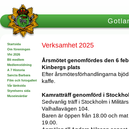
Gotlan
Verksamhet 2025
Startsida
Om föreningen
Vht 2026
Årsmötet genomfördes den 6 febru
Bli medlem
Medlemstidning
Kinbergs plats
A 7 Historia
Efter årsmötesförhandlingarna bjö
Sancta Barbara
kaffe.
Film och fotogalleri
Vår länksida
Styrelsens sida
Kamratträff genomförd i Stockhol
Museievärdar
Sedvanlig träff i Stockholm i Militär
Valhallavägen 104.
Baren är öppen från 18.00 och mat (p
19.00.