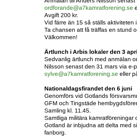
Anmälan till Anders Nilsson senast de
ordforande@a7kamratforening.se
e
Avgift 200 kr.
Vid färre än 15 så ställs aktiviteten i
Ta chansen att få träffas en stund
Välkommen!
Ärtlunch i Arbis lokaler den 3 apri
Sedvanlig ärtlunch med anmälan om
Nilsson senast den 31 mars via e-pos
sylve@a7kamratforening.se
eller 
Nationaldagsfirandet den 6 juni
Genomförs vid Gotlands försvarsm
GFM och Tingstäde hembygdsförenin
Samling kl. 11.45.
Samtliga militära kamratföreningar 
Gotland är inbjudna att delta med 
fanborg.