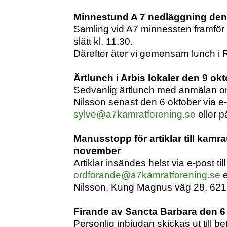
Minnestund A 7 nedläggning den 
Samling vid A7 minnessten framför 
slätt kl. 11.30.
Därefter äter vi gemensam lunch i 
Ärtlunch i Arbis lokaler den 9 okt
Sedvanlig ärtlunch med anmälan om
Nilsson senast den 6 oktober via e-p
sylve@a7kamratforening.se
eller 
Manusstopp för artiklar till kamr
november
Artiklar insändes helst via e-post till
ordforande@a7kamratforening.se
e
Nilsson, Kung Magnus väg 28, 621
Firande av Sancta Barbara den 
Personlig inbjudan skickas ut till 