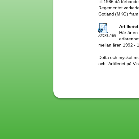
till 1986 då förbande
Regementet verkade
Gotland (MKG) fram t
Artilleri
Här är en 
Klicka här!
erfarenhet
mellan åren 1992 - 
Detta och mycket mer
och "Artilleriet på Vis