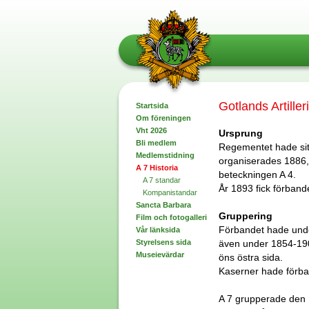
Gotlands Artille
Startsida
Om föreningen
Vht 2026
Ursprung
Bli medlem
Regementet hade sitt
Medlemstidning
organiserades 1886, 
A 7 Historia
beteckningen A 4.
A 7 standar
År 1893 fick förband
Kompanistandar
Sancta Barbara
Gruppering
Film och fotogalleri
Förbandet hade unde
Vår länksida
Styrelsens sida
även under 1854-190
Museievärdar
öns östra sida.
Kaserner hade förban
A 7 grupperade den 