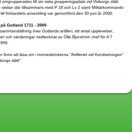
t omgrupperades till sin sista grupperingsplats vid Visborgs slätt.
 sedan där tillsammans med P 18 och Lv 2 samt Militärkommando
ill förbandets avveckling var genomförd den 30 juni år 2000.
et på Gotland 1711 - 2000
sammanställning över Gotlands artilleri, ett antal upplevelser,
er och värderingar nedtecknat av Olle Bjurström chef för A 7
1999.
 finns att läsa om i minnesböckerna "Artilleriet vid Korsbetningen"
borgs slätt".