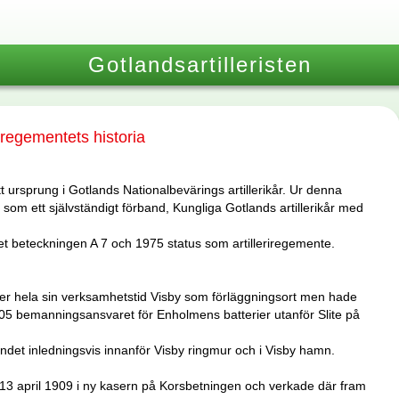
Gotlandsartilleristen
riregementets historia
 ursprung i Gotlands Nationalbevärings artillerikår. Ur denna
som ett självständigt förband, Kungliga Gotlands artillerikår med
et beteckningen A 7 och 1975 status som artilleriregemente.
r hela sin verksamhetstid Visby som förläggningsort men hade
5 bemanningsansvaret för Enholmens batterier utanför Slite på
det inledningsvis innanför Visby ringmur och i Visby hamn.
13 april 1909 i ny kasern på Korsbetningen och verkade där fram