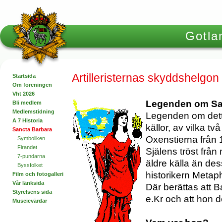
Gotlan
Artilleristernas skyddshelgo
Startsida
Om föreningen
Vht 2026
Legenden om Sa
Bli medlem
Medlemstidning
Legenden om detta
A 7 Historia
källor, av vilka t
Sancta Barbara
Oxenstierna från 
Symboliken
Firandet
Själens tröst från
7-pundarna
äldre källa än de
Byssfolket
historikern Metap
Film och fotogalleri
Vår länksida
Där berättas att 
Styrelsens sida
e.Kr och att hon d
Museievärdar