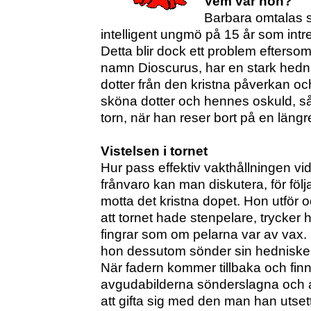
Vem var hon?
Barbara omtalas 
intelligent ungmö på 15 år som intr
Detta blir dock ett problem efterso
namn Dioscurus, har en stark hednis
dotter från den kristna påverkan o
sköna dotter och hennes oskuld, så 
torn, när han reser bort på en längr
Vistelsen i tornet
Hur pass effektiv vakthållningen vi
frånvaro kan man diskutera, för föl
motta det kristna dopet. Hon utför o
att tornet hade stenpelare, trycker 
fingrar som om pelarna var av vax.
hon dessutom sönder sin hedniske 
När fadern kommer tillbaka och finne
avgudabilderna sönderslagna och a
att gifta sig med den man han utsett