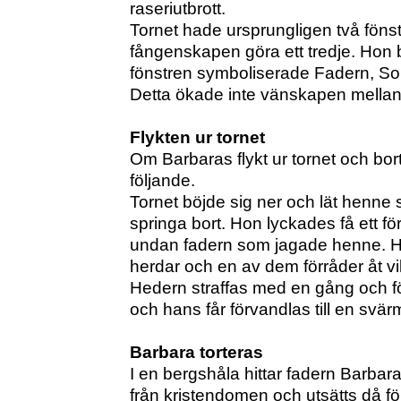
raseriutbrott.
Tornet hade ursprungligen två föns
fångenskapen göra ett tredje. Hon be
fönstren symboliserade Fadern, S
Detta ökade inte vänskapen mellan 
Flykten ur tornet
Om Barbaras flykt ur tornet och bort
följande.
Tornet böjde sig ner och lät henne
springa bort. Hon lyckades få ett 
undan fadern som jagade henne. Hon
herdar och en av dem förråder åt vilk
Hedern straffas med en gång och fö
och hans får förvandlas till en sv
Barbara torteras
I en bergshåla hittar fadern Barbar
från kristendomen och utsätts då för