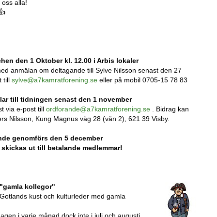
 oss alla!
👍
chen den 1 Oktober kl. 12.00 i Arbis lokaler
med anmälan om deltagande till Sylve Nilsson senast den 27
till
sylve@a7kamratforening.se
eller på mobil 0705-15 78 83
lar till tidningen senast den 1 november
t via e-post till
ordforande@a7kamratforening.se
. Bidrag kan
ders Nilsson, Kung Magnus väg 28 (vån 2), 621 39 Visby.
ande genomförs den 5 december
 skickas ut till betalande medlemmar!
"gamla kollegor"
 Gotlands kust och kulturleder med gamla
agen i varje månad dock inte i juli och augusti.