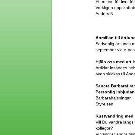
Ett minne för livet för
Verkligen uppskattat
Anders N
Anmälan till ärtlun
Sedvanlig ärtlunch 
september via e-post 
Hjälp oss med artik
Artiklar insändes hels
även skickas till An
Sancta Barbarafir
Personlig inbjudan
Barbarahälsningar
Styrelsen
Kustvandring med 
Vill Du vandra längs
kollegor?
Vi vandrar andra tisd