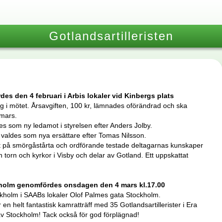
Gotlandsartilleristen
s den 4 februari i Arbis lokaler vid Kinbergs plats
 i mötet. Årsavgiften, 100 kr, lämnades oförändrad och ska
 mars.
s som ny ledamot i styrelsen efter Anders Jolby.
valdes som nya ersättare efter Tomas Nilsson.
et på smörgåstårta och ordförande testade deltagarnas kunskaper
 torn och kyrkor i Visby och delar av Gotland. Ett uppskattat
kholm genomfördes onsdagen den 4 mars kl.17.00
ockholm i SAABs lokaler Olof Palmes gata Stockholm.
en helt fantastisk kamratträff med 35 Gotlandsartillerister i Era
t av Stockholm! Tack också för god förplägnad!