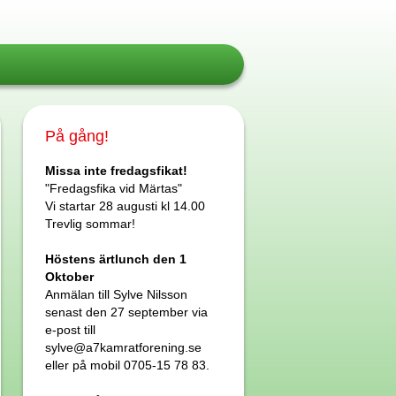
På gång!
Missa inte fredagsfikat!
"Fredagsfika vid Märtas"
Vi startar 28 augusti kl 14.00
Trevlig sommar!
Höstens ärtlunch den 1
Oktober
Anmälan till Sylve Nilsson
senast den 27 september via
e-post till
sylve@a7kamratforening.se
eller på mobil 0705-15 78 83.