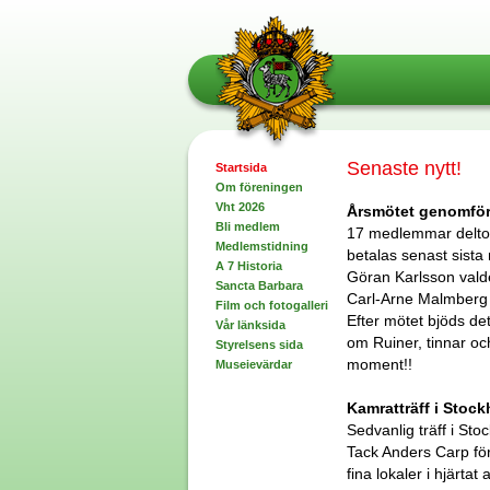
Senaste nytt!
Startsida
Om föreningen
Vht 2026
Årsmötet genomförde
Bli medlem
17 medlemmar deltog
Medlemstidning
betalas senast sista
A 7 Historia
Göran Karlsson valde
Sancta Barbara
Carl-Arne Malmberg 
Film och fotogalleri
Efter mötet bjöds d
Vår länksida
om Ruiner, tinnar och
Styrelsens sida
moment!!
Museievärdar
Kamratträff i Stoc
Sedvanlig träff i St
Tack Anders Carp för 
fina lokaler i hjärta